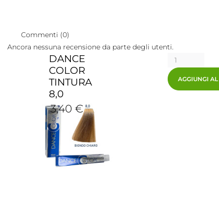
Commenti (0)
Ancora nessuna recensione da parte degli utenti.
DANCE
COLOR
AGGIUNGI A
TINTURA
8,0
3,40 €