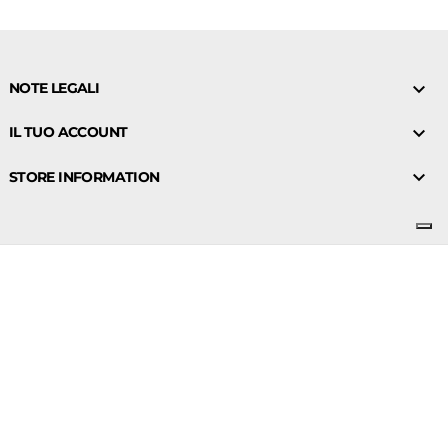

NOTE LEGALI

IL TUO ACCOUNT

STORE INFORMATION
© 2026 - Ecommerce software by PrestaShop™- bellissima-
shop
Guaranteed safe checkout: