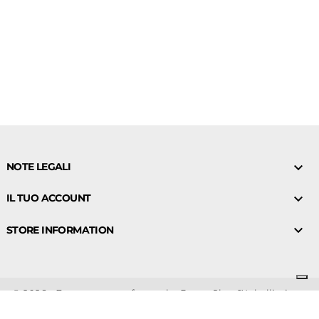

NOTE LEGALI

IL TUO ACCOUNT

STORE INFORMATION
© 2026 - Ecommerce software by PrestaShop™- bellissima-
shop