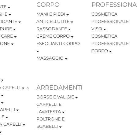
CORPO
PROFESSIONA
NTE
GHE
MANI E PIEDI
COSMETICA
SIDANTE
ANTICELLULITE
PROFESSIONALE
MPURE
RASSODANTE
VISO
 CARE
CREME CORPO
COSMETICA
IONE
ESFOLIANTI CORPO
PROFESSIONALE
CORPO
MASSAGGIO
ARREDAMENTI
 CAPELLI
BORSE E VALIGIE
CARRELLI E
APELLI
LAVATESTA
LE
POLTRONE E
A CAPELLI
SGABELLI