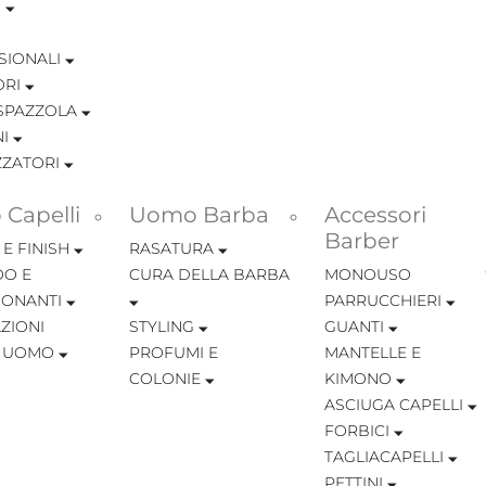
I
SIONALI
ORI
SPAZZOLA
I
ZZATORI
Capelli
Uomo Barba
Accessori
Barber
 E FINISH
RASATURA
O E
CURA DELLA BARBA
MONOUSO
IONANTI
PARRUCCHIERI
ZIONI
STYLING
GUANTI
I UOMO
PROFUMI E
MANTELLE E
COLONIE
KIMONO
ASCIUGA CAPELLI
FORBICI
TAGLIACAPELLI
PETTINI