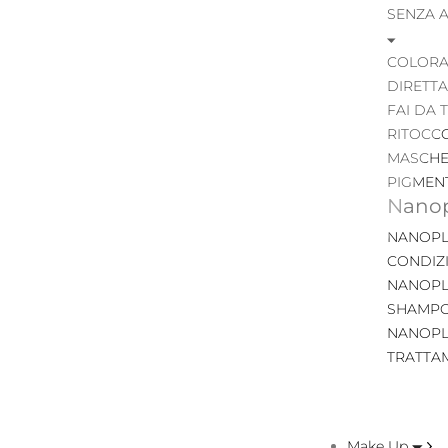
SENZA 
COLORA
DIRETTA
FAI DA 
RITOCC
MASCHE
PIGMEN
Nanop
NANOPL
CONDIZ
NANOPL
SHAMP
NANOPL
TRATTA
Make Up