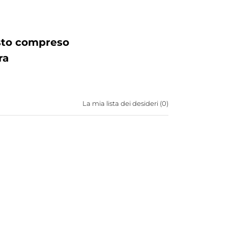
osto compreso
ra
La mia lista dei desideri (
0
)