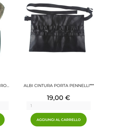
O...
ALBI CINTURA PORTA PENNELLI***
Prezzo
19,00 €
AGGIUNGI AL CARRELLO