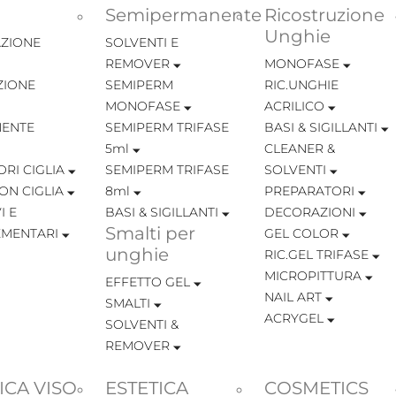
Semipermanente
Ricostruzione
Unghie
ZIONE
SOLVENTI E
REMOVER
MONOFASE
ZIONE
SEMIPERM
RIC.UNGHIE
MONOFASE
ACRILICO
ENTE
SEMIPERM TRIFASE
BASI & SIGILLANTI
5ml
CLEANER &
RI CIGLIA
SEMIPERM TRIFASE
SOLVENTI
ON CIGLIA
8ml
PREPARATORI
I E
BASI & SIGILLANTI
DECORAZIONI
Smalti per
MENTARI
GEL COLOR
unghie
RIC.GEL TRIFASE
MICROPITTURA
EFFETTO GEL
NAIL ART
SMALTI
ACRYGEL
SOLVENTI &
REMOVER
ICA VISO
ESTETICA
COSMETICS