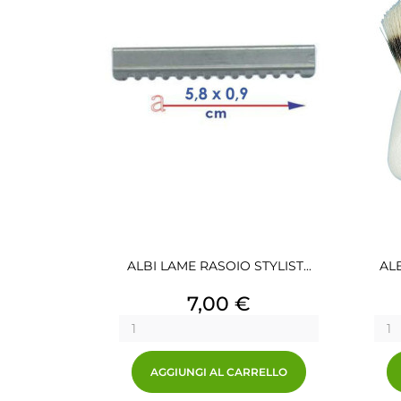
ALBI LAME RASOIO STYLIST...
AL
Prezzo
7,00 €
AGGIUNGI AL CARRELLO