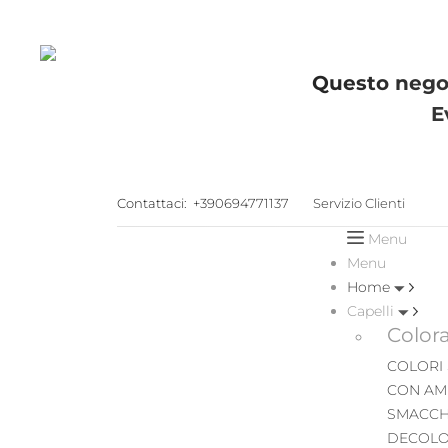
Questo negoz
E
Contattaci:
+390694771137
Servizio Clienti
Menu
Menu
Home
Capelli
Color
COLORI
CON AM
SMACCH
DECOLO