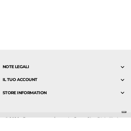

NOTE LEGALI

IL TUO ACCOUNT

STORE INFORMATION
© 2026 - Ecommerce software by PrestaShop™- bellissima-
shop