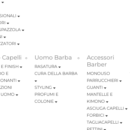
I
SIONALI
ORI
SPAZZOLA
I
ZZATORI
Capelli
Uomo Barba
Accessori
Barber
 E FINISH
RASATURA
O E
CURA DELLA BARBA
MONOUSO
IONANTI
PARRUCCHIERI
ZIONI
STYLING
GUANTI
I UOMO
PROFUMI E
MANTELLE E
COLONIE
KIMONO
ASCIUGA CAPELLI
FORBICI
TAGLIACAPELLI
PETTINI