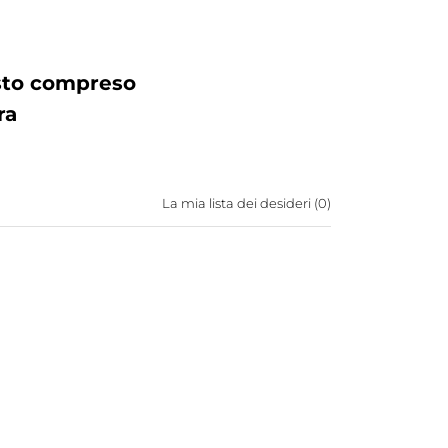
osto compreso
ra
La mia lista dei desideri (
0
)