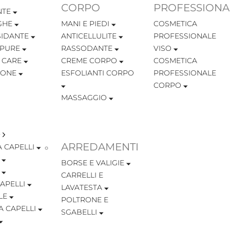
CORPO
PROFESSIONA
NTE
GHE
MANI E PIEDI
COSMETICA
SIDANTE
ANTICELLULITE
PROFESSIONALE
MPURE
RASSODANTE
VISO
 CARE
CREME CORPO
COSMETICA
IONE
ESFOLIANTI CORPO
PROFESSIONALE
CORPO
MASSAGGIO
ARREDAMENTI
 CAPELLI
BORSE E VALIGIE
CARRELLI E
APELLI
LAVATESTA
LE
POLTRONE E
A CAPELLI
SGABELLI