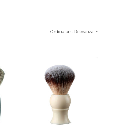
Ordina per:
Rilevanza
keyboard_arrow_down