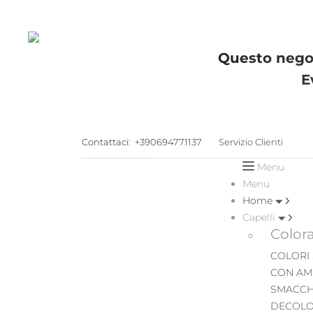
Questo negoz
E
Contattaci:
+390694771137
Servizio Clienti
Menu
Menu
Home
Capelli
Color
COLORI
CON AM
SMACCH
DECOLO