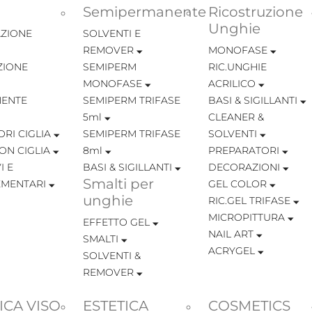
Semipermanente
Ricostruzione
Unghie
ZIONE
SOLVENTI E
REMOVER
MONOFASE
ZIONE
SEMIPERM
RIC.UNGHIE
MONOFASE
ACRILICO
ENTE
SEMIPERM TRIFASE
BASI & SIGILLANTI
5ml
CLEANER &
RI CIGLIA
SEMIPERM TRIFASE
SOLVENTI
ON CIGLIA
8ml
PREPARATORI
I E
BASI & SIGILLANTI
DECORAZIONI
Smalti per
MENTARI
GEL COLOR
unghie
RIC.GEL TRIFASE
MICROPITTURA
EFFETTO GEL
NAIL ART
SMALTI
ACRYGEL
SOLVENTI &
REMOVER
ICA VISO
ESTETICA
COSMETICS