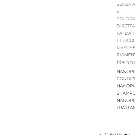
SENZA 
COLORA
DIRETTA
FAI DA 
RITOCC
MASCHE
PIGMEN
Nanop
NANOPL
CONDIZ
NANOPL
SHAMP
NANOPL
TRATTA
Make Up