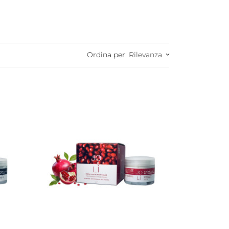
Ordina per:
Rilevanza
keyboard_arrow_down