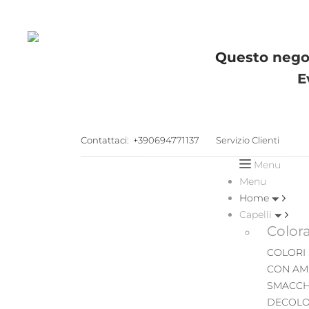
Questo negoz
E
Contattaci:
+390694771137
Servizio Clienti
Menu
Menu
Home
Capelli
Color
COLORI
CON AM
SMACCH
DECOLO