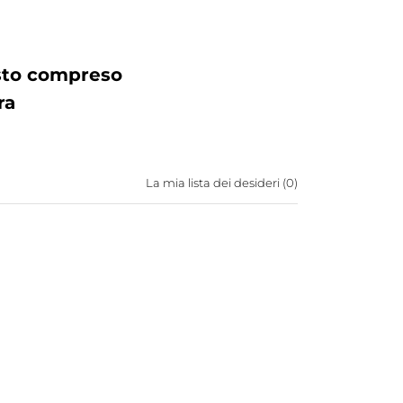
osto compreso
ra
La mia lista dei desideri (
0
)