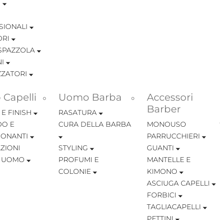
I
SIONALI
ORI
SPAZZOLA
I
ZZATORI
Capelli
Uomo Barba
Accessori
Barber
 E FINISH
RASATURA
O E
CURA DELLA BARBA
MONOUSO
IONANTI
PARRUCCHIERI
ZIONI
STYLING
GUANTI
I UOMO
PROFUMI E
MANTELLE E
COLONIE
KIMONO
ASCIUGA CAPELLI
FORBICI
TAGLIACAPELLI
PETTINI