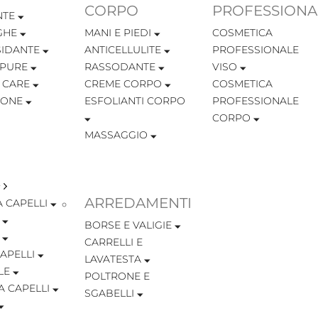
CORPO
PROFESSIONA
NTE
GHE
MANI E PIEDI
COSMETICA
SIDANTE
ANTICELLULITE
PROFESSIONALE
MPURE
RASSODANTE
VISO
 CARE
CREME CORPO
COSMETICA
IONE
ESFOLIANTI CORPO
PROFESSIONALE
CORPO
MASSAGGIO
ARREDAMENTI
 CAPELLI
BORSE E VALIGIE
CARRELLI E
APELLI
LAVATESTA
LE
POLTRONE E
A CAPELLI
SGABELLI