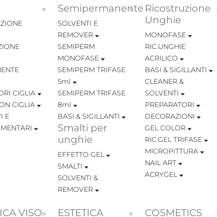
Semipermanente
Ricostruzione
Unghie
ZIONE
SOLVENTI E
REMOVER
MONOFASE
ZIONE
SEMIPERM
RIC.UNGHIE
MONOFASE
ACRILICO
ENTE
SEMIPERM TRIFASE
BASI & SIGILLANTI
5ml
CLEANER &
RI CIGLIA
SEMIPERM TRIFASE
SOLVENTI
ON CIGLIA
8ml
PREPARATORI
I E
BASI & SIGILLANTI
DECORAZIONI
Smalti per
MENTARI
GEL COLOR
unghie
RIC.GEL TRIFASE
MICROPITTURA
EFFETTO GEL
NAIL ART
SMALTI
ACRYGEL
SOLVENTI &
REMOVER
ICA VISO
ESTETICA
COSMETICS