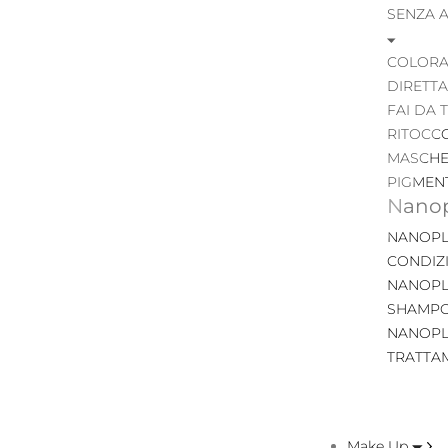
SENZA 
COLORA
DIRETTA
FAI DA 
RITOCC
MASCHE
PIGMEN
Nanop
NANOPL
CONDIZ
NANOPL
SHAMP
NANOPL
TRATTA
Make Up