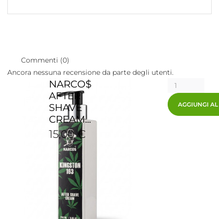
Commenti (0)
Ancora nessuna recensione da parte degli utenti.
NARCO$
AFTER
AGGIUNGI A
SHAVE
CREAM...
15,00 €