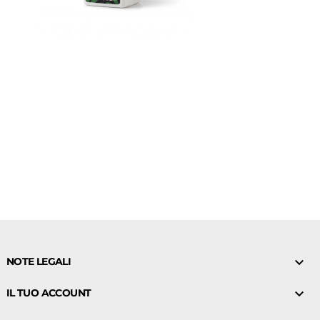

NOTE LEGALI

IL TUO ACCOUNT