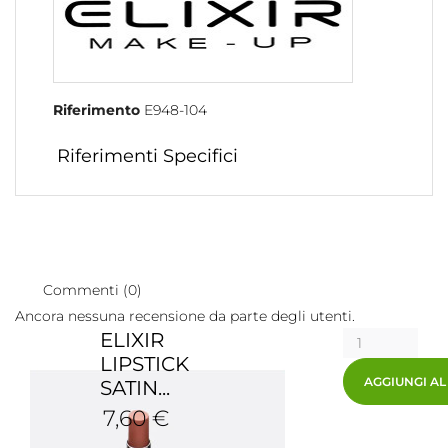
Riferimento
E948-104
Riferimenti Specifici
Commenti (0)
Ancora nessuna recensione da parte degli utenti.
ELIXIR
LIPSTICK
AGGIUNGI A
SATIN...
7,60 €