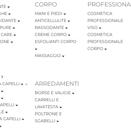
CORPO
PROFESSIONA
NTE
GHE
MANI E PIEDI
COSMETICA
SIDANTE
ANTICELLULITE
PROFESSIONALE
MPURE
RASSODANTE
VISO
 CARE
CREME CORPO
COSMETICA
IONE
ESFOLIANTI CORPO
PROFESSIONALE
CORPO
MASSAGGIO
ARREDAMENTI
 CAPELLI
BORSE E VALIGIE
CARRELLI E
APELLI
LAVATESTA
LE
POLTRONE E
A CAPELLI
SGABELLI