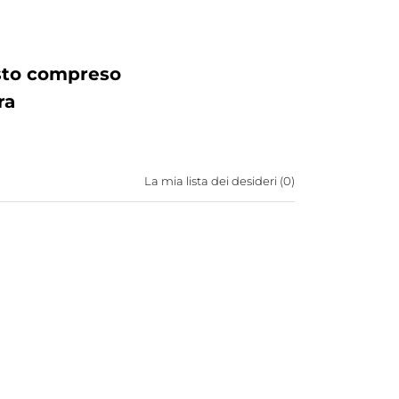
osto compreso
ra
La mia lista dei desideri (
0
)