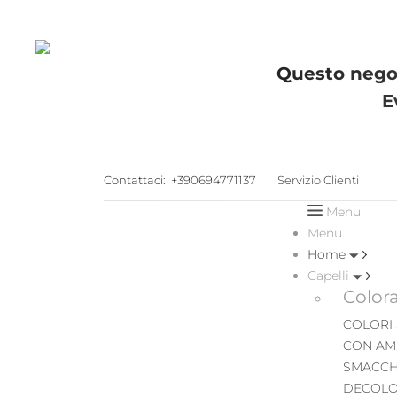
Questo negoz
E
Contattaci:
+390694771137
Servizio Clienti
Menu
Menu
Home
Capelli
Color
COLORI
CON AM
SMACCH
DECOLO