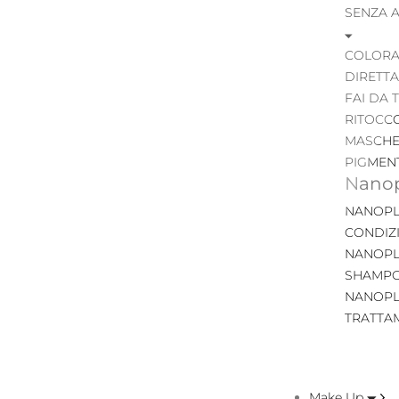
SENZA 
COLORA
DIRETTA
FAI DA 
RITOCC
MASCHE
PIGMEN
Nanop
NANOPL
CONDIZ
NANOPL
SHAMP
NANOPL
TRATTA
Make Up