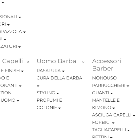
I
SIONALI
ORI
SPAZZOLA
I
ZZATORI
Capelli
Uomo Barba
Accessori
Barber
 E FINISH
RASATURA
O E
CURA DELLA BARBA
MONOUSO
IONANTI
PARRUCCHIERI
ZIONI
STYLING
GUANTI
I UOMO
PROFUMI E
MANTELLE E
COLONIE
KIMONO
ASCIUGA CAPELLI
FORBICI
TAGLIACAPELLI
PETTINI