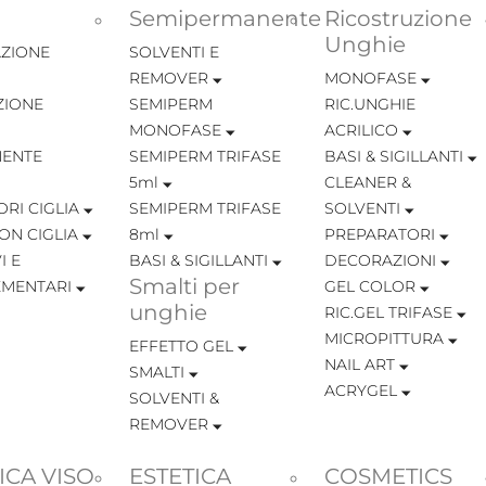
Semipermanente
Ricostruzione
Unghie
ZIONE
SOLVENTI E
REMOVER
MONOFASE
ZIONE
SEMIPERM
RIC.UNGHIE
MONOFASE
ACRILICO
ENTE
SEMIPERM TRIFASE
BASI & SIGILLANTI
5ml
CLEANER &
RI CIGLIA
SEMIPERM TRIFASE
SOLVENTI
ON CIGLIA
8ml
PREPARATORI
I E
BASI & SIGILLANTI
DECORAZIONI
Smalti per
MENTARI
GEL COLOR
unghie
RIC.GEL TRIFASE
MICROPITTURA
EFFETTO GEL
NAIL ART
SMALTI
ACRYGEL
SOLVENTI &
REMOVER
ICA VISO
ESTETICA
COSMETICS