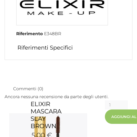
Riferimento
E348BR
Riferimenti Specifici
Commenti (0)
Ancora nessuna recensione da parte degli utenti.
ELIXIR
MASCARA
AGGIUNGI A
SLAY
BROWN
5,00 €