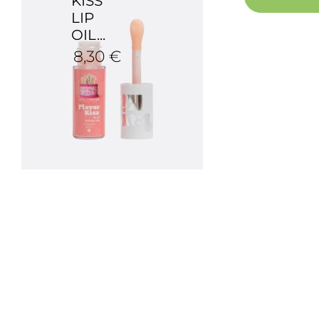
KISS
LIP
OIL...
8,30 €