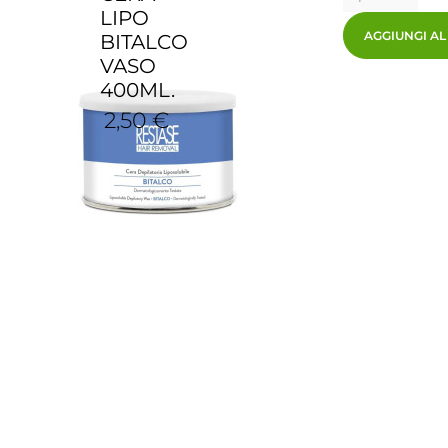
LIPO
AGGIUNGI A
BITALCO
VASO
400ML.
2,50 €