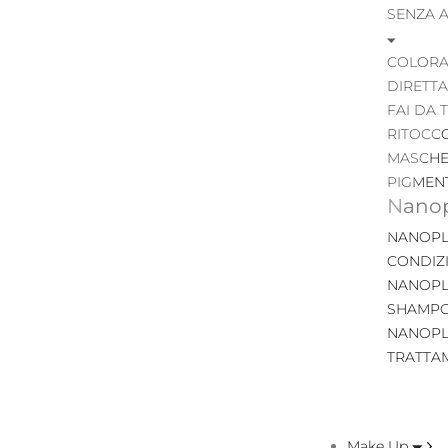
SENZA 
COLORA
DIRETTA
FAI DA 
RITOCC
MASCHE
PIGMEN
Nanop
NANOPL
CONDIZ
NANOPL
SHAMP
NANOPL
TRATTA
Make Up