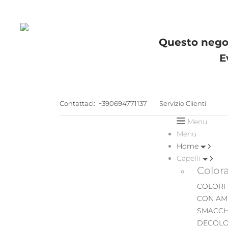
Questo negoz
E
Contattaci:
+390694771137
Servizio Clienti
Menu
Menu
Home
Capelli
Color
COLORI
CON AM
SMACCH
DECOLO