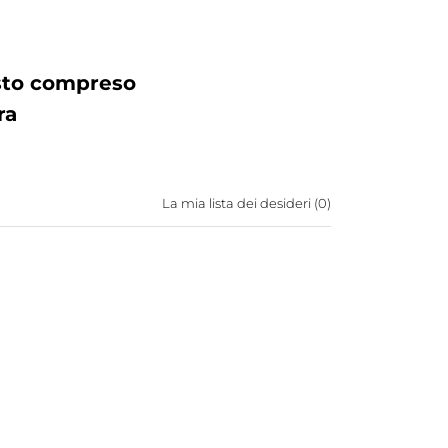
osto compreso
ra
La mia lista dei desideri (
0
)