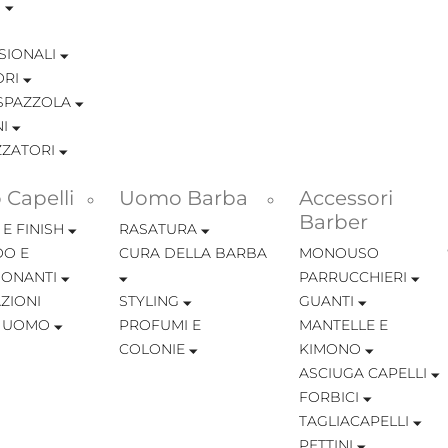
I
SIONALI
ORI
SPAZZOLA
I
ZZATORI
Capelli
Uomo Barba
Accessori
Barber
 E FINISH
RASATURA
O E
CURA DELLA BARBA
MONOUSO
IONANTI
PARRUCCHIERI
ZIONI
STYLING
GUANTI
I UOMO
PROFUMI E
MANTELLE E
COLONIE
KIMONO
ASCIUGA CAPELLI
FORBICI
TAGLIACAPELLI
PETTINI