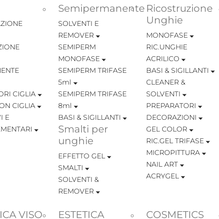
Semipermanente
Ricostruzione
Unghie
ZIONE
SOLVENTI E
REMOVER
MONOFASE
ZIONE
SEMIPERM
RIC.UNGHIE
MONOFASE
ACRILICO
ENTE
SEMIPERM TRIFASE
BASI & SIGILLANTI
5ml
CLEANER &
RI CIGLIA
SEMIPERM TRIFASE
SOLVENTI
ON CIGLIA
8ml
PREPARATORI
I E
BASI & SIGILLANTI
DECORAZIONI
Smalti per
MENTARI
GEL COLOR
unghie
RIC.GEL TRIFASE
MICROPITTURA
EFFETTO GEL
NAIL ART
SMALTI
ACRYGEL
SOLVENTI &
REMOVER
ICA VISO
ESTETICA
COSMETICS