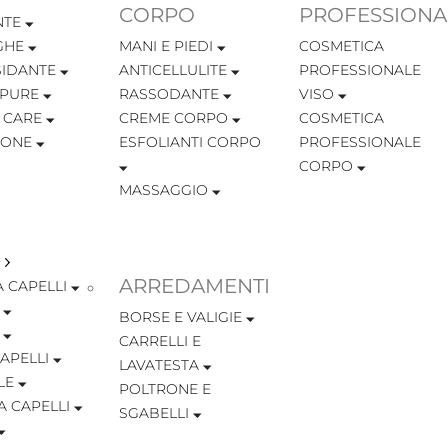
CORPO
PROFESSIONA
NTE
GHE
MANI E PIEDI
COSMETICA
SIDANTE
ANTICELLULITE
PROFESSIONALE
MPURE
RASSODANTE
VISO
 CARE
CREME CORPO
COSMETICA
IONE
ESFOLIANTI CORPO
PROFESSIONALE
CORPO
MASSAGGIO
ARREDAMENTI
 CAPELLI
BORSE E VALIGIE
CARRELLI E
APELLI
LAVATESTA
LE
POLTRONE E
A CAPELLI
SGABELLI