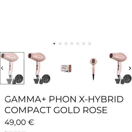
board_arrow_left
keyboard_arrow_
GAMMA+ PHON X-HYBRID
COMPACT GOLD ROSE
49,00 €