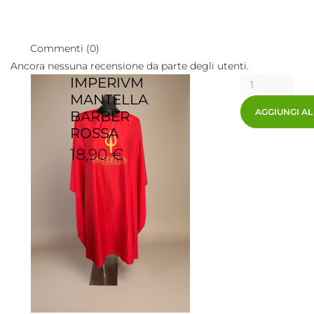
Commenti (0)
Ancora nessuna recensione da parte degli utenti.
IMPERIVM
MANTELLA
AGGIUNGI A
BARBER
ROSSA
18,90 €