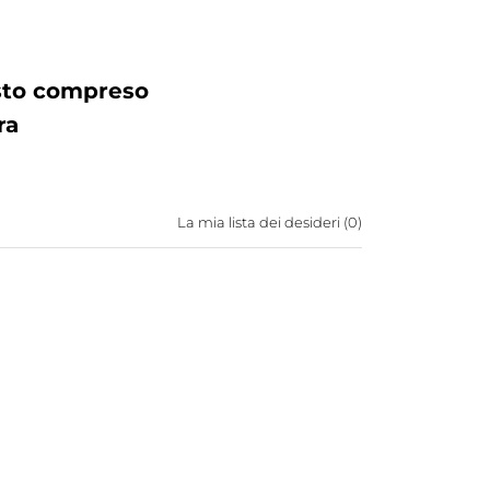
osto compreso
ra
La mia lista dei desideri (
0
)