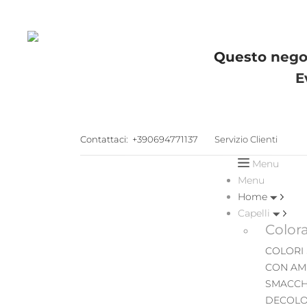
Questo negoz
E
Contattaci:
+390694771137
Servizio Clienti
Menu
Menu
Home
Capelli
Color
COLORI
CON AM
SMACCH
DECOLO