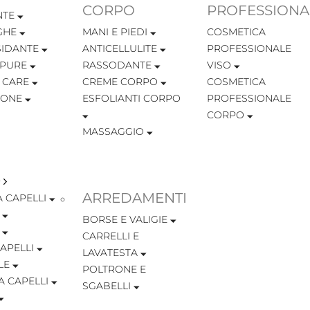
CORPO
PROFESSIONA
NTE
GHE
MANI E PIEDI
COSMETICA
SIDANTE
ANTICELLULITE
PROFESSIONALE
MPURE
RASSODANTE
VISO
 CARE
CREME CORPO
COSMETICA
IONE
ESFOLIANTI CORPO
PROFESSIONALE
CORPO
MASSAGGIO
ARREDAMENTI
 CAPELLI
BORSE E VALIGIE
CARRELLI E
APELLI
LAVATESTA
LE
POLTRONE E
A CAPELLI
SGABELLI