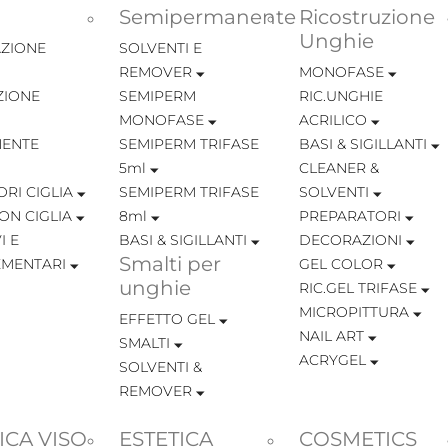
Semipermanente
Ricostruzione
Unghie
ZIONE
SOLVENTI E
REMOVER
MONOFASE
ZIONE
SEMIPERM
RIC.UNGHIE
MONOFASE
ACRILICO
ENTE
SEMIPERM TRIFASE
BASI & SIGILLANTI
5ml
CLEANER &
RI CIGLIA
SEMIPERM TRIFASE
SOLVENTI
ON CIGLIA
8ml
PREPARATORI
I E
BASI & SIGILLANTI
DECORAZIONI
Smalti per
MENTARI
GEL COLOR
unghie
RIC.GEL TRIFASE
MICROPITTURA
EFFETTO GEL
NAIL ART
SMALTI
ACRYGEL
SOLVENTI &
REMOVER
ICA VISO
ESTETICA
COSMETICS