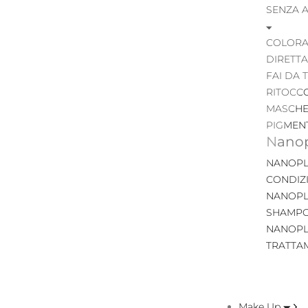
SENZA 
COLORA
DIRETTA
FAI DA 
RITOCC
MASCHE
PIGMEN
Nanop
NANOPL
CONDIZ
NANOPL
SHAMP
NANOPL
TRATTA
Make Up