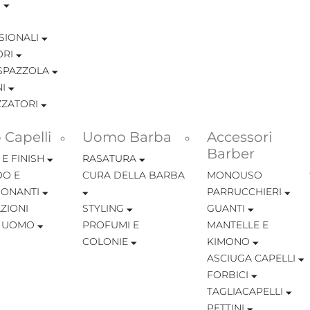
I
SIONALI
ORI
SPAZZOLA
I
ZZATORI
Capelli
Uomo Barba
Accessori
Barber
 E FINISH
RASATURA
O E
CURA DELLA BARBA
MONOUSO
IONANTI
PARRUCCHIERI
ZIONI
STYLING
GUANTI
I UOMO
PROFUMI E
MANTELLE E
COLONIE
KIMONO
ASCIUGA CAPELLI
FORBICI
TAGLIACAPELLI
PETTINI